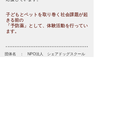
子どもとペットを取り巻く社会課題が起
きる前の
「予防薬」として、体験活動を行ってい
ます。
団体名 ： NPO法人 シェアドッグスクール
所在地 ： 〒213-0015 川崎市高津区梶ヶ谷3-
7-15
代 表 ： 岩原晋子（いわはらのぶこ）
理 事 ： 大和田芳弘
村上明子
渡邉浩行（監事）
ＮＰＯ法人設立：2012年2月
活動拠点： かわさき市民活動センター 川崎市
中原区新丸子東3-1100-12
主な活動地域 ：川崎市中原区、高津区、港区